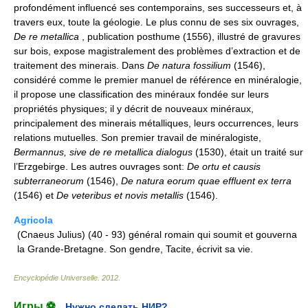
profondément influencé ses contemporains, ses successeurs et, à
travers eux, toute la géologie. Le plus connu de ses six ouvrages,
De re metallica
, publication posthume (1556), illustré de gravures
sur bois, expose magistralement des problèmes d’extraction et de
traitement des minerais. Dans
De natura fossilium
(1546),
considéré comme le premier manuel de référence en minéralogie,
il propose une classification des minéraux fondée sur leurs
propriétés physiques; il y décrit de nouveaux minéraux,
principalement des minerais métalliques, leurs occurrences, leurs
relations mutuelles. Son premier travail de minéralogiste,
Bermannus, sive de re metallica dialogus
(1530), était un traité sur
l’Erzgebirge. Les autres ouvrages sont:
De ortu et causis
subterraneorum
(1546),
De natura eorum quae effluent ex terra
(1546) et
De veteribus et novis metallis
(1546).
Agricola
(Cnaeus Julius) (40 - 93) général romain qui soumit et gouverna
la Grande-Bretagne. Son gendre, Tacite, écrivit sa vie.
Encyclopédie Universelle
.
2012
.
Игры ⚽
Нужно сделать НИР?