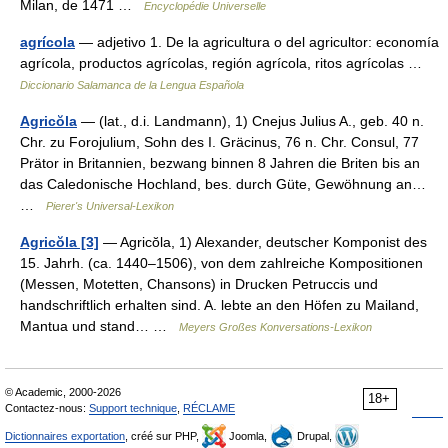
Milan, de 1471 …
Encyclopédie Universelle
agrícola
— adjetivo 1. De la agricultura o del agricultor: economía
agrícola, productos agrícolas, región agrícola, ritos agrícolas …
Diccionario Salamanca de la Lengua Española
Agricŏla
— (lat., d.i. Landmann), 1) Cnejus Julius A., geb. 40 n.
Chr. zu Forojulium, Sohn des I. Gräcinus, 76 n. Chr. Consul, 77
Prätor in Britannien, bezwang binnen 8 Jahren die Briten bis an
das Caledonische Hochland, bes. durch Güte, Gewöhnung an…
…
Pierer's Universal-Lexikon
Agricŏla [3]
— Agricŏla, 1) Alexander, deutscher Komponist des
15. Jahrh. (ca. 1440–1506), von dem zahlreiche Kompositionen
(Messen, Motetten, Chansons) in Drucken Petruccis und
handschriftlich erhalten sind. A. lebte an den Höfen zu Mailand,
Mantua und stand… …
Meyers Großes Konversations-Lexikon
© Academic, 2000-2026
18+
Contactez-nous:
Support technique
,
RÉCLAME
Dictionnaires exportation
, créé sur PHP,
Joomla,
Drupal,