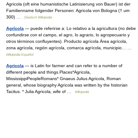
Agricola (oft eine humanistische Latinisierung von Bauer) ist der
Familienname folgender Personen: Agricola von Bologna († um
300) …
Deutsch Wikipedia
Agrícola
— puede referirse a: Lo relativo a la agricultura (no debe
confundirse con el campo, el agro, lo agrario, lo agropecuario y
otros términos confluyentes). Producto agrícola Área agrícola,
zona agrícola, región agrícola, comarca agrícola, municipio… …
Wikipedia Español
Agricola
— is Latin for farmer and can refer to a number of
different people and things.Places*Agricola,
MississippiPeopleRomans* Gnaeus Julius Agricola, Roman
general, whose biography Agricola was written by the historian
Tacitus. * Julia Agricola, wife of …
Wikipedia