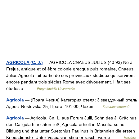
AGRICOLA (C. J.)
— AGRICOLA CNAEUS JULIUS (40 93) Né à
Fréjus, antique et célèbre colonie grecque puis romaine, Cnaeus
Julius Agricola fait partie de ces provinciaux studieux qui serviront
encore pendant trois siècles Rome avec dévouement. Il fait ses
études à… …
Encyclopédie Universelle
Agricola
— (Прага,Чехия) Категория отеля: 3 звездочный отель
Адрес: Rostovska 25, Прага, 101 00, Чехия …
Каталог отелей
Agricola
— Agricola, Cn. I., aus Forum Julii, Sohn des J. Gräcinus
den Caligula hinrichten ließ; Agricola erhielt in Massilia seine
Bildung und that unter Suetonius Paulinus in Britannien die ersten
Kriegsdienste. Unter Vespasian stieg er rasch, wurde… …
Herders