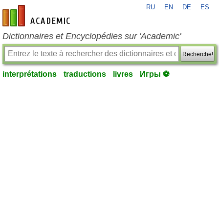
RU
EN
DE
ES
fr-academic.com
Dictionnaires et Encyclopédies sur 'Academic'
Recherche!
interprétations
traductions
livres
Игры ⚽